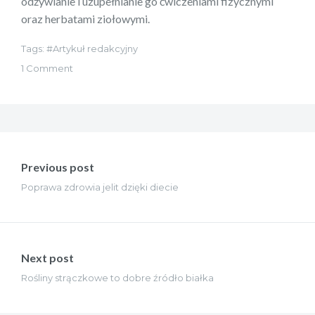
odżywianie i uzupełnianie go ćwiczeniami fizycznymi
oraz herbatami ziołowymi.
Tags:
Artykuł redakcyjny
1 Comment
Nawigacja
wpisu
Previous post
Poprawa zdrowia jelit dzięki diecie
Next post
Rośliny strączkowe to dobre źródło białka