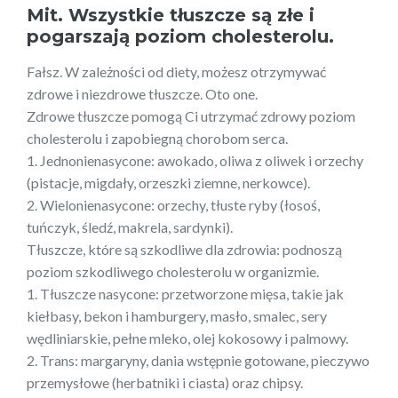
Mit. Wszystkie tłuszcze są złe i
pogarszają poziom cholesterolu.
Fałsz. W zależności od diety, możesz otrzymywać
zdrowe i niezdrowe tłuszcze. Oto one.
Zdrowe tłuszcze pomogą Ci utrzymać zdrowy poziom
cholesterolu i zapobiegną chorobom serca.
1. Jednonienasycone: awokado, oliwa z oliwek i orzechy
(pistacje, migdały, orzeszki ziemne, nerkowce).
2. Wielonienasycone: orzechy, tłuste ryby (łosoś,
tuńczyk, śledź, makrela, sardynki).
Tłuszcze, które są szkodliwe dla zdrowia: podnoszą
poziom szkodliwego cholesterolu w organizmie.
1. Tłuszcze nasycone: przetworzone mięsa, takie jak
kiełbasy, bekon i hamburgery, masło, smalec, sery
wędliniarskie, pełne mleko, olej kokosowy i palmowy.
2. Trans: margaryny, dania wstępnie gotowane, pieczywo
przemysłowe (herbatniki i ciasta) oraz chipsy.