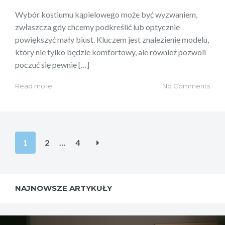
Wybór kostiumu kąpielowego może być wyzwaniem,
zwłaszcza gdy chcemy podkreślić lub optycznie
powiększyć mały biust. Kluczem jest znalezienie modelu,
który nie tylko będzie komfortowy, ale również pozwoli
poczuć się pewnie […]
Read more
No Comments
Stronicowanie
1
2
…
4
wpisów
NAJNOWSZE ARTYKUŁY