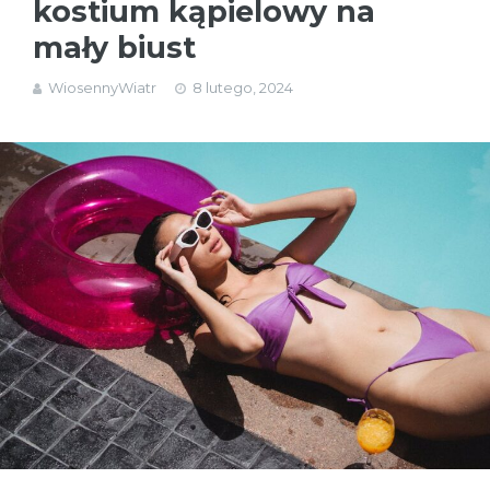
kostium kąpielowy na
mały biust
WiosennyWiatr
8 lutego, 2024