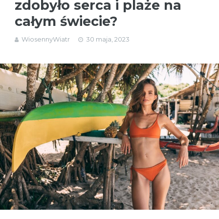
zdobyło serca i plaże na
całym świecie?
WiosennyWiatr
30 maja, 2023