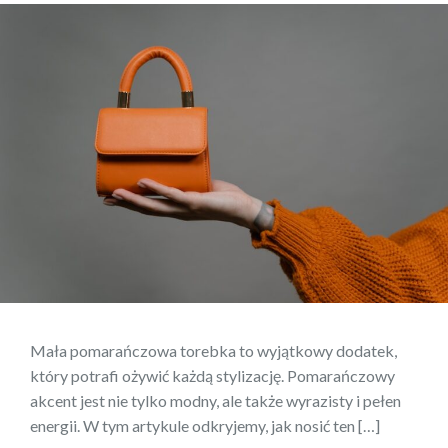
Mała pomarańczowa torebka to wyjątkowy dodatek,
który potrafi ożywić każdą stylizację. Pomarańczowy
akcent jest nie tylko modny, ale także wyrazisty i pełen
energii. W tym artykule odkryjemy, jak nosić ten […]