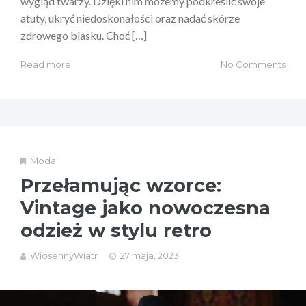
wygląd twarzy. Dzięki nim możemy podkreślić swoje
atuty, ukryć niedoskonałości oraz nadać skórze
zdrowego blasku. Choć […]
Read more
No Comments
Moda
Przełamując wzorce:
Vintage jako nowoczesna
odzież w stylu retro
WiosennyWiatr
27 maja, 2023