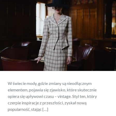
W świecie mody, gdzie zmiany są nieodłącznym
elementem, pojawia się zjawisko, które skutecznie
opiera się upływowi czasu – vintage. Styl ten, który
czerpie inspiracje z przeszłości, zyskał nową
popularność, stając […]