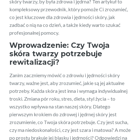
skóry twarzy, by była zdrowa i jędrna? Ten artykuł to
kompleksowy przewodnik, który pomoże Ci zrozumieć,
co jest kluczowe dla zdrowia i jędrności skóry, jak
zadbać o nią na co dzień, a także kiedy warto szukać
profesjonalnej pomocy.
Wprowadzenie: Czy Twoja
skóra twarzy potrzebuje
rewitalizacji?
Zanim zaczniemy mówić o zdrowiu i jędrności skóry
twarzy, ważne jest, aby zrozumieć, jakie są jej aktualne
potrzeby. Każda skóra jest inna i wymaga indywidualnej
troski. Zmiana pór roku, stres, dieta, styl życia – to
wszystko wpływa na stan naszej skóry. Dlatego
pierwszym krokiem do zdrowej i jędrnej skóry jest
zrozumienie, co Twoja skóra potrzebuje. Czy jest sucha,
czy ma niedoskonałości, czy jest szara i matowa? A może
po prostu brakuje jej blasku i jędrności? Odpowiedzi na