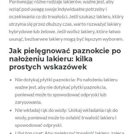
Porównując różne rodzaje lakierów, ważne jest, aby
wziąć pod uwagę swoje indywidualne potrzeby i
oczekiwania co do trwałości. Jeśli szukasz lakieru, który
utrzyma się przez dłuższy czas, warto rozważyć lakiery
hybrydowe lub żelowe. Jeśli wolisz lakiery, które łatwo
usunąć, bezbarwne lakiery mogą być lepszym wyborem.
Jak pielęgnować paznokcie po
nałożeniu lakieru: kilka
prostych wskazówek
Nie dotykaj płytki paznokcia: Po nałożeniu lakieru
ważne jest, aby nie dotykać płytki paznokcia,
ponieważ może to spowodować odpryski lub
zarysowania.
Nie wkładaj rąk do wody: Unikaj wkładania rąk do
wody, ponieważ może to osłabić trwałość lakieru i
spowodować odpryski.
Użyj top coat: Aby zwiększyć trwałość lakieru, zaleca