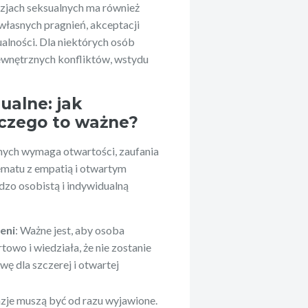
azjach seksualnych ma również
własnych pragnień, akceptacji
ualności. Dla niektórych osób
ewnętrznych konfliktów, wstydu
ualne: jak
aczego to ważne?
nych wymaga otwartości, zaufania
tematu z empatią i otwartym
dzo osobistą i indywidualną
eni
: Ważne jest, aby osoba
towo i wiedziała, że nie zostanie
ę dla szczerej i otwartej
azje muszą być od razu wyjawione.
ływ butów Air Jordan
Ewolucja i wpływ kolaboracji Ad