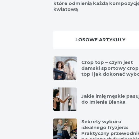
które odmienią każdą kompozycj
kwiatową
LOSOWE ARTYKUŁY
Crop top – czym jest
damski sportowy crop
top i jak dokonać wyb
Jakie imię męskie pasu
do imienia Blanka
Sekrety wyboru
idealnego fryzjera:
Praktyczny przewodni