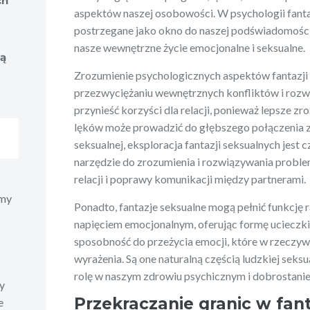
ch
aspektów naszej osobowości. W psychologii fanta
postrzegane jako okno do naszej podświadomości,
nasze wewnętrzne życie emocjonalne i seksualne.
ją
Zrozumienie psychologicznych aspektów fantazj
przezwyciężaniu wewnętrznych konfliktów i rozw
przynieść korzyści dla relacji, ponieważ lepsze z
lęków może prowadzić do głębszego połączenia z
seksualnej, eksploracja fantazji seksualnych jest
narzędzie do zrozumienia i rozwiązywania probl
relacji i poprawy komunikacji między partnerami.
emy
Ponadto, fantazje seksualne mogą pełnić funkcję 
napięciem emocjonalnym, oferując formę ucieczk
sposobność do przeżycia emocji, które w rzeczyw
wyrażenia. Są one naturalną częścią ludzkiej sek
rolę w naszym zdrowiu psychicznym i dobrostanie
y
Przekraczanie granic w fan
e