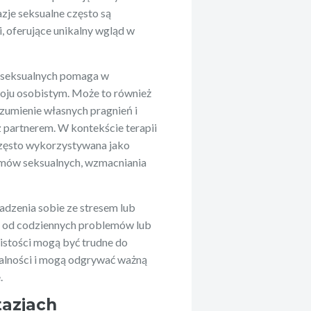
zje seksualne często są
 oferujące unikalny wgląd w
i seksualnych pomaga w
oju osobistym. Może to również
rozumienie własnych pragnień i
 partnerem. W kontekście terapii
 często wykorzystywana jako
emów seksualnych, wzmacniania
radzenia sobie ze stresem lub
i od codziennych problemów lub
istości mogą być trudne do
sualności i mogą odgrywać ważną
.
tazjach