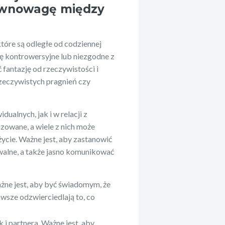
równowagę między
które są odległe od codziennej
ę kontrowersyjne lub niezgodne z
 fantazję od rzeczywistości i
rzeczywistych pragnień czy
ualnych, jak i w relacji z
izowane, a wiele z nich może
ycie. Ważne jest, aby zastanowić
owalne, a także jasno komunikować
ażne jest, aby być świadomym, że
awsze odzwierciedlają to, co
 i partnera. Ważne jest, aby