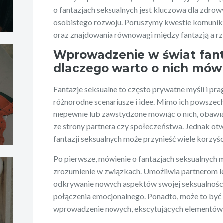
o fantazjach seksualnych jest kluczowa dla zdrowy
osobistego rozwoju. Poruszymy kwestie komunika
oraz znajdowania równowagi między fantazją a rz
Wprowadzenie w świat fant
dlaczego warto o nich mów
Fantazje seksualne to często prywatne myśli i p
różnorodne scenariusze i idee. Mimo ich powszechn
niepewnie lub zawstydzone mówiąc o nich, obawia
ze strony partnera czy społeczeństwa. Jednak ot
fantazji seksualnych może przynieść wiele korzyśc
Po pierwsze, mówienie o fantazjach seksualnych 
zrozumienie w związkach. Umożliwia partnerom l
odkrywanie nowych aspektów swojej seksualnośc
połączenia emocjonalnego. Ponadto, może to być 
wprowadzenie nowych, ekscytujących elementów 