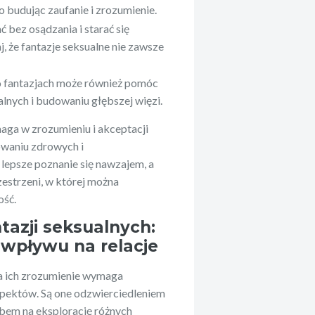
y i sportu
Yeezy na rynek mody
 budując zaufanie i zrozumienie.
ać bez osądzania i starać się
, że fantazje seksualne nie zawsze
 fantazjach może również pomóc
nych i budowaniu głębszej więzi.
aga w zrozumieniu i akceptacji
owaniu zdrowych i
 lepsze poznanie się nawzajem, a
zestrzeni, w której można
ość.
tazji seksualnych:
 wpływu na relacje
 a ich zrozumienie wymaga
pektów. Są one odzwierciedleniem
obem na eksplorację różnych