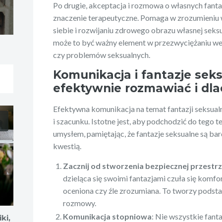
Po drugie, akceptacja i rozmowa o własnych fant
znaczenie terapeutyczne. Pomaga w zrozumieniu 
siebie i rozwijaniu zdrowego obrazu własnej seks
może to być ważny element w przezwyciężaniu w
czy problemów seksualnych.
Komunikacja i fantazje seks
efektywnie rozmawiać i dl
Efektywna komunikacja na temat fantazji seksual
i szacunku. Istotne jest, aby podchodzić do tego 
umysłem, pamiętając, że fantazje seksualne są bar
kwestią.
Zacznij od stworzenia bezpiecznej przestrz
dzieląca się swoimi fantazjami czuła się komfor
oceniona czy źle zrozumiana. To tworzy podstaw
rozmowy.
Komunikacja stopniowa
: Nie wszystkie fant
ki,
Pędzle do makijażu: Twoi
Ewolucja i wp