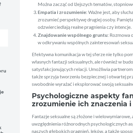
ę
niezastąpieni sojusznicy w
na kulturę mod
Można zacząć od lżejszych tematów, stopniowo
codziennym pięknie
Empatia i zrozumienie
: Ważne jest, aby słuch
zrozumieć perspektywę drugiej osoby. Pamiętaj
odzwierciedlają realne pragnienia czy intencje.
Znajdowanie wspólnego gruntu
: Rozmowa o
w odkrywaniu wspólnych zainteresowań seksual
Efektywna komunikacja w tej sferze nie tylko pom
własnych fantazji seksualnych, ale również w bud
satysfakcjonujących relacji. Umożliwia partnerom
oru
także sprzyja tworzeniu bezpiecznej i otwartej pr
swobodnie wyrażać i eksplorować swoją seksualn
je
Psychologiczne aspekty fan
zrozumienie ich znaczenia i
Fantazje seksualne są złożone i wielowymiarowe,
uwzględnienia różnorodnych psychologicznych as
k
naszych głębokich pragnień, lęków, a także spos