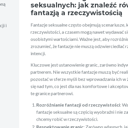
seksualnych: jak znaleźć 
oną
fantazją a rzeczywistością
Fantazje seksualne często obejmują scenariusze, 
ji i
rzeczywistości, a czasem mogą nawet wydawać si
osobistymi wartościami. Ważne jest, aby rozróżnić
zrozumieć, że fantazje nie muszą odzwierciedlać 
intencji.
Kluczowe jest ustanowienie granic, zarówno indywid
partnerem. Nie wszystkie fantazje muszą być real
pozostać w sferze myśli bez wprowadzania ich w ż
się nad tym, co jest dla nas komfortowe i akcept
te granice partnerowi.
Rozróżnianie fantazji od rzeczywistości
: W
fantazje seksualne są częścią wyobraźni i nie z
chcemy robić w rzeczywistości.
Respektowanie granic
: Zarówno własnych, jak