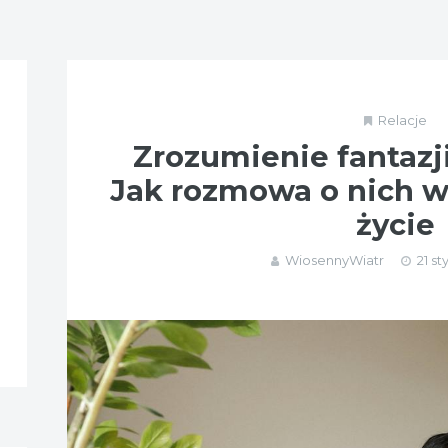
Relacje
Zrozumienie fantazj
Jak rozmowa o nich w
życie
WiosennyWiatr
21 st