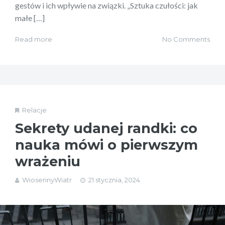
gestów i ich wpływie na związki. „Sztuka czułości: jak
małe […]
Read more
No Comments
Relacje
Sekrety udanej randki: co
nauka mówi o pierwszym
wrażeniu
WiosennyWiatr
21 stycznia, 2024