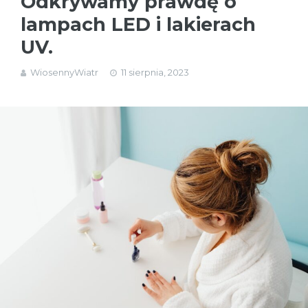
Odkrywamy prawdę o
lampach LED i lakierach
UV.
WiosennyWiatr
11 sierpnia, 2023