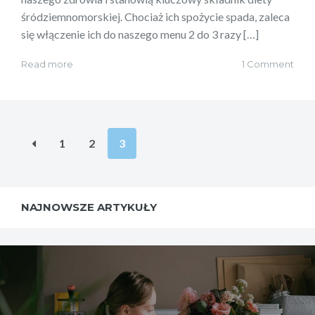
śródziemnomorskiej. Chociaż ich spożycie spada, zaleca
się włączenie ich do naszego menu 2 do 3 razy […]
Read more
1 Comment
Stronicowanie
1
2
3
wpisów
NAJNOWSZE ARTYKUŁY