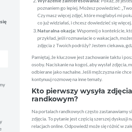
Wyrażenie zainteresowania
: Pokaż, że jes
poznaniem go lepiej. Możesz powiedzieć: „Twoje
Czy masz więcej zdjęć, które mogłabyś mi pokaz
się
co już widziałaś, i chcesz dowiedzieć się więcej.
Naturalna okazja
: Wspomnij o kontekście, k
przykład, jeśli rozmawiacie o wakacjach, może
zdjęcia z Twoich podróży? Jestem ciekawa, gdz
Pamiętaj, że kluczowe jest zachowanie taktu i po
osoby. Naciskanie na kogoś, aby wysłał zdjęcia, 
odbierane jako nachalne. Jeśli mężczyzna nie chce 
kontynuuj rozmowę na inne tematy.
emy
Kto pierwszy wysyła zdjęcia
randkowym?
Na portalach randkowych często zastanawiamy si
zdjęcia. To pytanie jest częścią szerszej dyskusji 
y
relacjach online. Odpowiedź może się różnić w zal
e