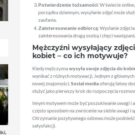
Potwierdzenie tożsamości
: W świecie online
porządku dziennym, wysyłanie zdjęć może służ
zaufania.
Zainteresowanie odbiorcą
: Wysłanie zdjęc
zainteresowania drugą osobą i chęci nawiązania 
Mężczyźni wysyłający zdjęc
kobiet – co ich motywuje?
Kiedy mężczyzna
wysyła swoje zdjęcia do kobie
wynikać z różnych motywacji. Jednym z głównych
nowej znajomości.
Social media
oferują łatwy dos
służyć jako pierwszy krok do rozpoczęcia rozmow
Innym motywem może być poszukiwanie uwagi i ap
często sposobem na zwrócenie na siebie uwagi i sp
Otrzymanie pozytywnego odzewu może podnieść 
satysfakcji.
ki,
Pędzle do makijażu: Twoi
Ewolucja i wp