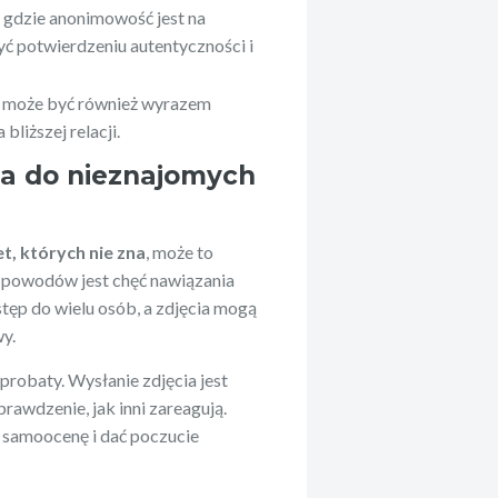
, gdzie anonimowość jest na
yć potwierdzeniu autentyczności i
ia może być również wyrazem
bliższej relacji.
ia do nieznajomych
t, których nie zna
, może to
 powodów jest chęć nawiązania
tęp do wielu osób, a zdjęcia mogą
y.
robaty. Wysłanie zdjęcia jest
rawdzenie, jak inni zareagują.
samoocenę i dać poczucie
ływ butów Air Jordan
Ewolucja i wpływ kolaboracji Ad