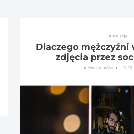
Relacje
Dlaczego mężczyźni 
zdjęcia przez so
WiosennyWiatr
25 