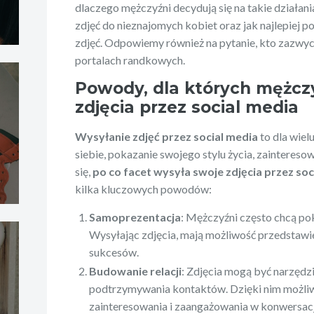
dlaczego mężczyźni decydują się na takie działani
zdjęć do nieznajomych kobiet oraz jak najlepiej p
zdjęć. Odpowiemy również na pytanie, kto zazwyc
portalach randkowych.
Powody, dla których mężczy
zdjęcia przez social media
Wysyłanie zdjęć przez social media
to dla wie
siebie, pokazanie swojego stylu życia, zaintereso
się,
po co facet wysyła swoje zdjęcia przez soc
kilka kluczowych powodów:
Samoprezentacja
: Mężczyźni często chcą poka
Wysyłając zdjęcia, mają możliwość przedstawi
sukcesów.
Budowanie relacji
: Zdjęcia mogą być narzędz
podtrzymywania kontaktów. Dzięki nim możliw
zainteresowania i zaangażowania w konwersacj