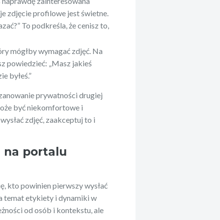
teś naprawdę zainteresowana
 zdjęcie profilowe jest świetne.
ać?” To podkreśla, że cenisz to,
tóry mógłby wymagać zdjęć. Na
sz powiedzieć: „Masz jakieś
ie byłeś.”
szanowanie prywatności drugiej
może być niekomfortowe i
wysłać zdjęć, zaakceptuj to i
 na portalu
ę, kto powinien pierwszy wysłać
na temat etykiety i dynamiki w
eżności od osób i kontekstu, ale