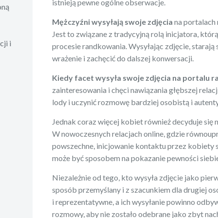
istnieją pewne ogólne obserwacje.
oną
Mężczyźni wysyłają swoje zdjęcia
na portalach
Jest to związane z tradycyjną rolą inicjatora, któ
ji i
procesie randkowania. Wysyłając zdjęcie, starają 
wrażenie i zachęcić do dalszej konwersacji.
Kiedy facet wysyła swoje zdjęcia na portalu
zainteresowania i chęci nawiązania głębszej relac
lody i uczynić rozmowę bardziej osobistą i autent
Jednak coraz więcej kobiet również decyduje się n
W nowoczesnych relacjach online, gdzie równoupra
powszechne, inicjowanie kontaktu przez kobiety s
może być sposobem na pokazanie pewności siebie
Niezależnie od tego, kto wysyła zdjęcie jako pierw
sposób przemyślany i z szacunkiem dla drugiej os
i reprezentatywne, a ich wysyłanie powinno odb
rozmowy, aby nie zostało odebrane jako zbyt nac