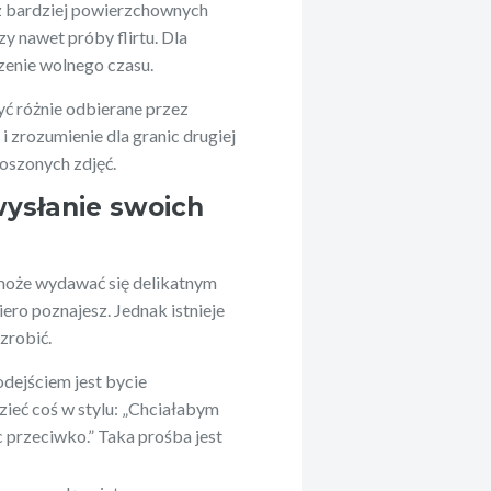
z bardziej powierzchownych
y i sportu
Yeezy na rynek mody
 nawet próby flirtu. Dla
zenie wolnego czasu.
yć różnie odbierane przez
 zrozumienie dla granic drugiej
roszonych zdjęć.
wysłanie swoich
może wydawać się delikatnym
iero poznajesz. Jednak istnieje
zrobić.
odejściem jest bycie
ieć coś w stylu: „Chciałabym
c przeciwko.” Taka prośba jest