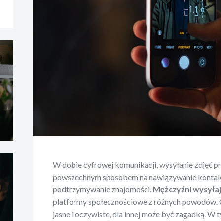
W dobie cyfrowej komunikacji, wysyłanie zdjęć prz
powszechnym sposobem na nawiązywanie kontaktó
podtrzymywanie znajomości.
Mężczyźni wysyłaj
platformy społecznościowe z różnych powodów. Cz
jasne i oczywiste, dla innej może być zagadką. W 