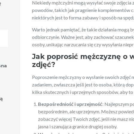
Niekiedy mężczyźni mogą wysyłać swoje zdjęcia 
ę
niezastąpieni sojusznicy w
na kulturę mod
codziennym pięknie
powodów, takich jak pragnienie komplementów czy
niektórych jest to forma zabawy i sposób na spęd
Warto jednak pamiętać, że takie działania mogą b
odbiorczynie. Ważne jest, aby zachować szacunek i
osoby, unikając narzucania się czy wysyłania niep
Jak poprosić mężczyznę o 
zdjęć?
sna
Poproszenie mężczyzny o wysłanie swoich zdjęć 
zadaniem, zwłaszcza jeśli jest to osoba, którą dop
kilka skutecznych i uprzejmych sposobów, aby to 
ją
Bezpośredniość i uprzejmość
: Najlepszym p
bezpośrednim, ale uprzejmym. Możesz powiedz
zobaczyć więcej Twoich zdjęć, jeśli nie masz ni
jasna i szanująca granice drugiej osoby.