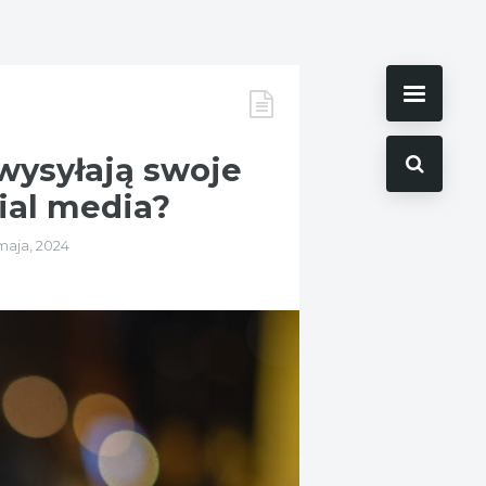
wysyłają swoje
cial media?
maja, 2024